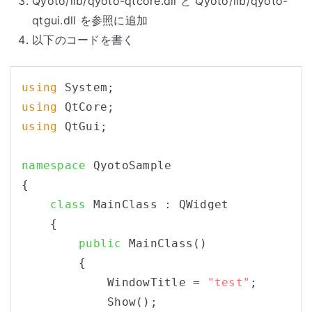
Qyoto/lib/qyoto-qtcore.dll と Qyoto/lib/qyoto-
qtgui.dll を参照に追加
以下のコードを書く
using
using
using
 QtGui;

namespace
 QyotoSample

{

class
 MainClass : QWidget 

    {

public
 MainClass() 

        {

            WindowTitle = 
"test"
;

            Show();
