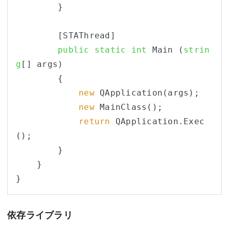
        }

        [STAThread]

public
static
int
 Main (
strin
g
[] args)

        {

new
 QApplication(args);

new
 MainClass();

return
 QApplication.Exec
();

        }

    }

依存ライブラリ