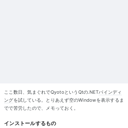
ここ数日、気まぐれでQyotoというQtの.NET
バインディ
ング
を試している。とりあえず空のWindowを表示するま
でで苦労したので、メモっておく。
インストールするもの